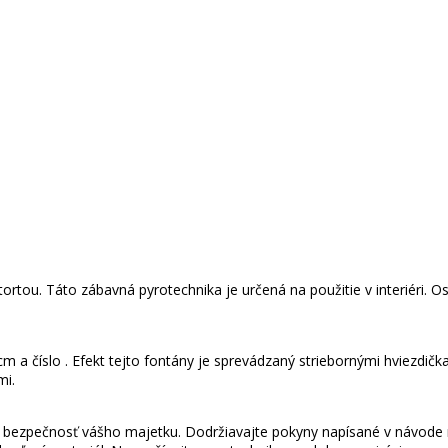
tortou. Táto zábavná pyrotechnika je určená na použitie v interiéri. O
 cm a číslo . Efekt tejto fontány je sprevádzaný striebornými hviezdi
mi.
a bezpečnosť vášho majetku. Dodržiavajte pokyny napísané v návode 