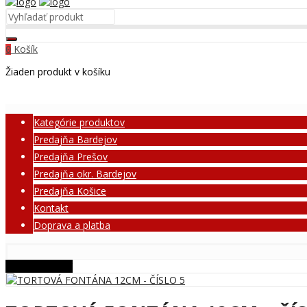
Košík
0
Žiaden produkt v košíku
Kategórie produktov
Predajňa Bardejov
Predajňa Prešov
Predajňa okr. Bardejov
Predajňa Košice
Kontakt
Doprava a platba
BLACK FRIDAY