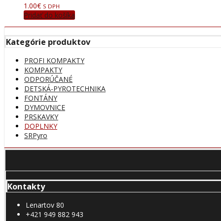
1.00
€
S DPH
Pridať do košíka
Kategórie produktov
PROFI KOMPAKTY
KOMPAKTY
ODPORÚČANÉ
DETSKÁ-PYROTECHNIKA
FONTÁNY
DYMOVNICE
PRSKAVKY
DOPLNKY
SRPyro
Kontakty
Lenartov 80
+421 949 882 943