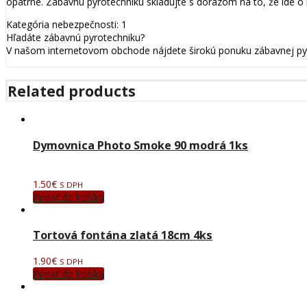
opatrne. Zábavnú pyrotechniku skladujte s dôrazom na to, že ide o 
Kategória nebezpečnosti: 1
Hľadáte zábavnú pyrotechniku?
V našom internetovom obchode nájdete širokú ponuku zábavnej pyro
Related products
Dymovnica Photo Smoke 90 modrá 1ks
1.50
€
S DPH
Pridať do košíka
Tortová fontána zlatá 18cm 4ks
1.90
€
S DPH
Pridať do košíka