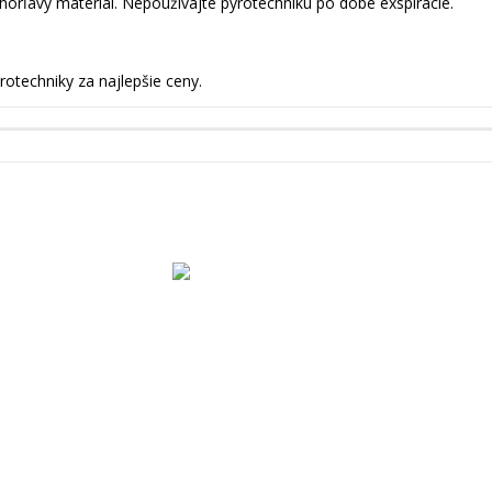
horľavý materiál. Nepoužívajte pyrotechniku po dobe exspirácie.
techniky za najlepšie ceny.