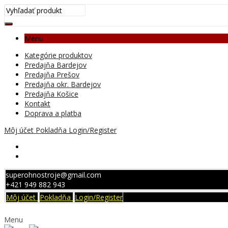
Menu
Kategórie produktov
Predajňa Bardejov
Predajňa Prešov
Predajňa okr. Bardejov
Predajňa Košice
Kontakt
Doprava a platba
Môj účet
Pokladňa
Login/Register
superohnostroje@gmail.com
+421 949 882 943
Môj účet
Pokladňa
Login/Register
Menu