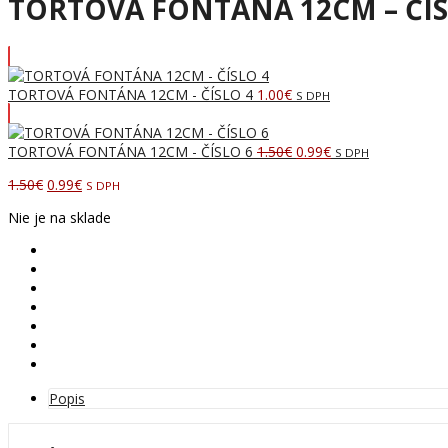
TORTOVÁ FONTÁNA 12CM – ČÍS
TORTOVÁ FONTÁNA 12CM - ČÍSLO 4
1.00
€
S DPH
Pôvodná
Aktuálna
TORTOVÁ FONTÁNA 12CM - ČÍSLO 6
1.50
€
0.99
€
S DPH
cena
cena
Pôvodná
Aktuálna
1.50
€
0.99
€
S DPH
bola:
je:
cena
cena
1.50€.
0.99€.
Nie je na sklade
bola:
je:
1.50€.
0.99€.
Popis