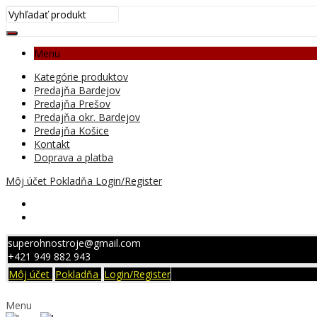
Menu
Kategórie produktov
Predajňa Bardejov
Predajňa Prešov
Predajňa okr. Bardejov
Predajňa Košice
Kontakt
Doprava a platba
Môj účet
Pokladňa
Login/Register
superohnostroje@gmail.com
+421 949 882 943
Môj účet
Pokladňa
Login/Register
Menu