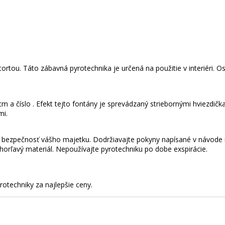
tortou. Táto zábavná pyrotechnika je určená na použitie v interiéri. O
 cm a číslo . Efekt tejto fontány je sprevádzaný striebornými hviezdi
mi.
a bezpečnosť vášho majetku. Dodržiavajte pokyny napísané v návode 
horľavý materiál. Nepoužívajte pyrotechniku po dobe exspirácie.
techniky za najlepšie ceny.