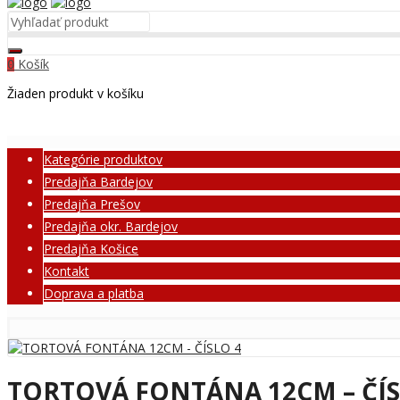
Košík
0
Žiaden produkt v košíku
Kategórie produktov
Predajňa Bardejov
Predajňa Prešov
Predajňa okr. Bardejov
Predajňa Košice
Kontakt
Doprava a platba
TORTOVÁ FONTÁNA 12CM – ČÍS