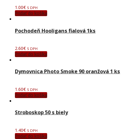
1.00
€
S DPH
Pridať do košíka
Pochodeň Hooligans fialová 1ks
2.60
€
S DPH
Pridať do košíka
Dymovnica Photo Smoke 90 oranžová 1 ks
1.60
€
S DPH
Pridať do košíka
Stroboskop 50 s biely
1.40
€
S DPH
Pridať do košíka