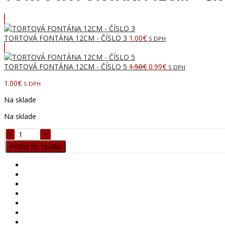
TORTOVÁ FONTÁNA 12CM - ČÍSLO 3
1.00
€
S DPH
Pôvodná
Aktuálna
TORTOVÁ FONTÁNA 12CM - ČÍSLO 5
1.50
€
0.99
€
S DPH
cena
cena
1.00
€
S DPH
bola:
je:
1.50€.
0.99€.
Na sklade
Na sklade
TORTOVÁ
FONTÁNA
Pridať do košíka
12CM
-
ČÍSLO
4
quantity