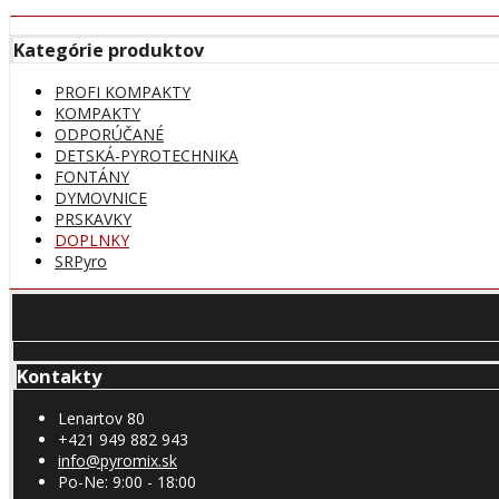
Kategórie produktov
PROFI KOMPAKTY
KOMPAKTY
ODPORÚČANÉ
DETSKÁ-PYROTECHNIKA
FONTÁNY
DYMOVNICE
PRSKAVKY
DOPLNKY
SRPyro
Kontakty
Lenartov 80
+421 949 882 943
info@pyromix.sk
Po-Ne: 9:00 - 18:00