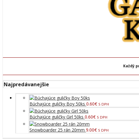
Každý p
Najpredávanejšie
Búchajúce guličky Boy 50ks
0.60
€
S DPH
Búchajúce guličky Girl 50ks
0.60
€
S DPH
Snowboarder 25 rán 20mm
9.00
€
S DPH