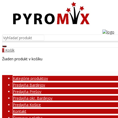
Košík
0
Žiaden produkt v košíku
Kategórie produktov
Predajňa Bardejov
Predajňa Prešov
Predajňa okr. Bardejov
Predajňa Košice
Kontakt
Doprava a platba