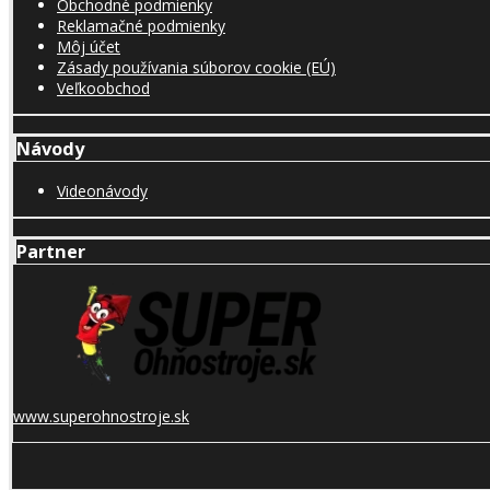
Obchodné podmienky
Reklamačné podmienky
Môj účet
Zásady používania súborov cookie (EÚ)
Veľkoobchod
Návody
Videonávody
Partner
www.superohnostroje.sk