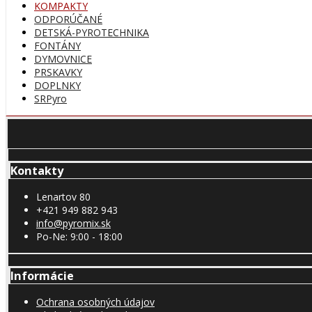
KOMPAKTY
ODPORÚČANÉ
DETSKÁ-PYROTECHNIKA
FONTÁNY
DYMOVNICE
PRSKAVKY
DOPLNKY
SRPyro
Kontakty
Lenartov 80
+421 949 882 943
info@pyromix.sk
Po-Ne: 9:00 - 18:00
Informácie
Ochrana osobných údajov