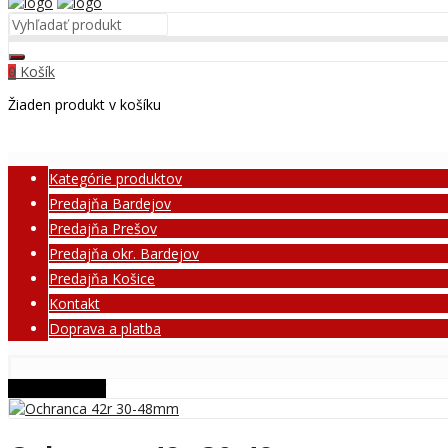
Košík
0
Žiaden produkt v košíku
Kategórie produktov
Predajňa Bardejov
Predajňa Prešov
Predajňa okr. Bardejov
Predajňa Košice
Kontakt
Doprava a platba
BLACK FRIDAY