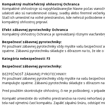
Kompaktný multiefektný ohňostroj Ochranca
Kompaktné ohňostroje sú najvyhľadávanejšie hlavne počas vianočných
udalostí ako sú narodeninové oslavy, svadby alebo firemné večierk
Stačí ich umiestniť na voľné priestranstvo, kde nehrozí poškodenie
kompaktný ohňostroj pripraví.
Efekt zábavnej pyrotechniky Ochranca
Kompaktný ohňostroj Ochranca je sprevádzaný rôznymi viacfarebný
Bezpečnosť zábavnej pyrotechniky:
Pri používaní zábavnej pyrotechniky vždy myslite vašu bezpečnosť 
opatrne. Zábavnú pyrotechniku skladujte s dôrazom na to, že ide o 
Kategória nebezpečnosti: F3
Bezpečnosť zábavnej pyrotechniky:
BEZPEČNOSŤ ZÁBAVNEJ PYROTECHNIKY:
Pri používaní zábavnej pyrotechniky vždy myslite na vašu bezpečno
manipulujte opatrne. Zábavnú pyrotechniku skladujte s dôrazom na t
Pred použitím skontrolujte ohňostroj, či nie je poškodený, v prípa
Kompakt umiestnite do voľného priestranstva na rovnú nehorľavú p
tela nad výmetnú časť kompaktu. Zapáliť zápalnú šnúru, odstúpiť mi