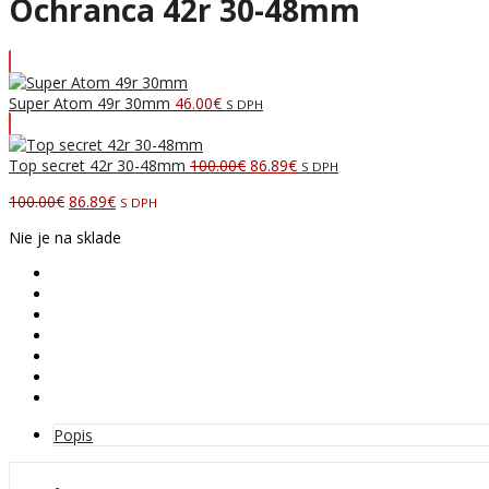
Ochranca 42r 30-48mm
Super Atom 49r 30mm
46.00
€
S DPH
Pôvodná
Aktuálna
Top secret 42r 30-48mm
100.00
€
86.89
€
S DPH
cena
cena
Pôvodná
Aktuálna
100.00
€
86.89
€
S DPH
bola:
je:
cena
cena
100.00€.
86.89€.
Nie je na sklade
bola:
je:
100.00€.
86.89€.
Popis