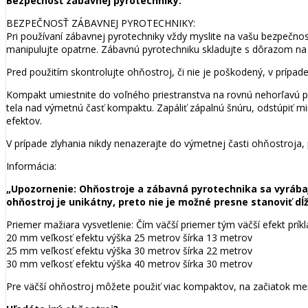
Bezpečnosť zábavnej pyrotechniky:
BEZPEČNOSŤ ZÁBAVNEJ PYROTECHNIKY:
Pri používaní zábavnej pyrotechniky vždy myslite na vašu bezpečno
manipulujte opatrne. Zábavnú pyrotechniku skladujte s dôrazom na t
Pred použitím skontrolujte ohňostroj, či nie je poškodený, v prípa
Kompakt umiestnite do voľného priestranstva na rovnú nehorľavú p
tela nad výmetnú časť kompaktu. Zapáliť zápalnú šnúru, odstúpiť mi
efektov.
V prípade zlyhania nikdy nenazerajte do výmetnej časti ohňostroja,
Informácia:
„Upozornenie: Ohňostroje a zábavná pyrotechnika sa vyrábajú 
ohňostroj je unikátny, preto nie je možné presne stanoviť dĺž
Priemer mažiara vysvetlenie: Čím väčší priemer tým väčší efekt príkl
20 mm veľkosť efektu výška 25 metrov šírka 13 metrov
25 mm veľkosť efektu výška 30 metrov šírka 22 metrov
30 mm veľkosť efektu výška 40 metrov šírka 30 metrov
Pre väčší ohňostroj môžete použiť viac kompaktov, na začiatok men