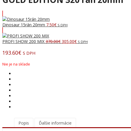
Dinosaur 15rán 20mm
7.50
€
S DPH
Pôvodná
Aktuálna
PROFI SHOW 200 MIX
370.00
€
305.00
€
S DPH
cena
cena
193.60
€
bola:
je:
S DPH
370.00€.
305.00€.
Nie je na sklade
Popis
Ďalšie informácie