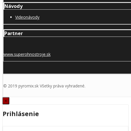
Návody
Videonávody
Partner
www.superohnostroje.sk
© 2019 pyromix.sk Všetky práva vyhradené.
×
Prihlásenie