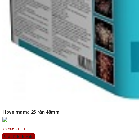
I love mama 25 rán 48mm
79.80
€
S DPH
Pridať do košíka