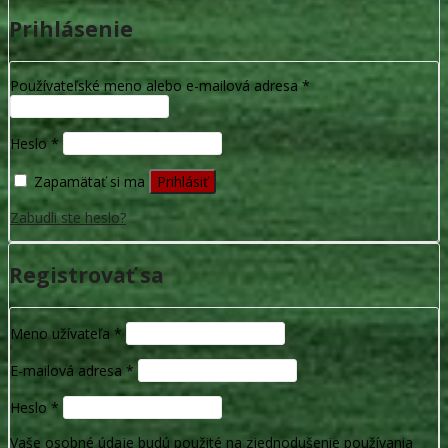
Prihlásenie
Používateľské meno alebo e-mailová adresa
*
Heslo
*
Zapamätať si ma
Prihlásiť
Zabudli ste heslo?
Registrovať sa
Meno užívateľa
*
E-mailová adresa
*
Heslo
*
Vaše osobné údaje budú použité na zjednodušenie používania