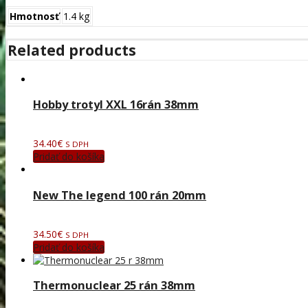
Hmotnosť
1.4 kg
Related products
Hobby trotyl XXL 16rán 38mm
34.40
€
S DPH
Pridať do košíka
New The legend 100 rán 20mm
34.50
€
S DPH
Pridať do košíka
Thermonuclear 25 rán 38mm