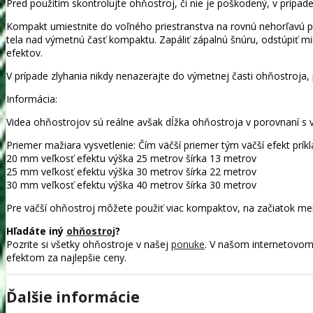
Pred použitím skontrolujte ohňostroj, či nie je poškodený, v prípa
Kompakt umiestnite do voľného priestranstva na rovnú nehorľavú p
tela nad výmetnú časť kompaktu. Zapáliť zápalnú šnúru, odstúpiť mi
efektov.
V prípade zlyhania nikdy nenazerajte do výmetnej časti ohňostroja,
Informácia:
Videa ohňostrojov sú reálne avšak dĺžka ohňostroja v porovnaní s 
Priemer mažiara vysvetlenie: Čím väčší priemer tým väčší efekt príkl
20 mm veľkosť efektu výška 25 metrov šírka 13 metrov
25 mm veľkosť efektu výška 30 metrov šírka 22 metrov
30 mm veľkosť efektu výška 40 metrov šírka 30 metrov
Pre väčší ohňostroj môžete použiť viac kompaktov, na začiatok men
Hľadáte iný
ohňostroj
?
Pozrite si všetky ohňostroje v našej
ponuke
. V našom internetovom
efektom za najlepšie ceny.
Ďalšie informácie