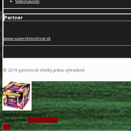
Videonávody
Partner
www.superohnostroje.sk
© 2019 pyromix.sk Všetky práva vyhradené.
Gameday 25rán 20mm
12.30
€
Pridať do košíka
S DPH
×