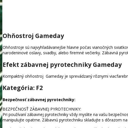
Ohňostroj Gameday
Ohňostroje sú najvyhľadávanejšie hlavne počas vianočných sviatkov a
narodeninové oslavy, svadby, alebo firemné večierky. Zábavná pyrot
Efekt zábavnej pyrotechniky Gameday
Kompaktný ohňostroj Gameday je sprevádzaný rôznymi viacfarebný
Kategória: F2
Bezpečnosť zábavnej pyrotechniky:
BEZPEČNOSŤ ZÁBAVNEJ PYROTECHNIKY:
Pri používaní zábavnej pyrotechniky vždy myslite na vašu bezpečno
manipulujte opatrne. Zábavnú pyrotechniku skladujte s dôrazom na t