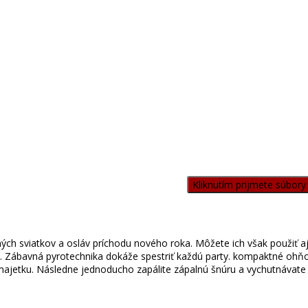
Kliknutím prijmete súbory
 sviatkov a osláv príchodu nového roka. Môžete ich však použiť aj pr
y. Zábavná pyrotechnika dokáže spestriť každú party. kompaktné ohň
 majetku. Následne jednoducho zapálite zápalnú šnúru a vychutnávate s