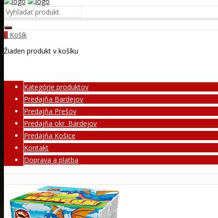
Košík
0
Žiaden produkt v košíku
Kategórie produktov
Predajňa Bardejov
Predajňa Prešov
Predajňa okr. Bardejov
Predajňa Košice
Kontakt
Doprava a platba