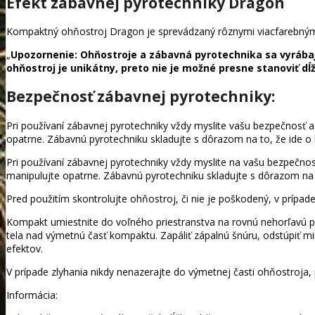
Efekt zábavnej pyrotechniky Dragon
Kompaktný ohňostroj Dragon je sprevádzaný rôznymi viacfarebnými
„
Upozornenie: Ohňostroje a zábavná pyrotechnika sa vyrábajú 
ohňostroj je unikátny, preto nie je možné presne stanoviť dĺž
Bezpečnosť zábavnej pyrotechniky:
Pri používaní zábavnej pyrotechniky vždy myslite vašu bezpečnosť 
opatrne. Zábavnú pyrotechniku skladujte s dôrazom na to, že ide o 
Pri používaní zábavnej pyrotechniky vždy myslite na vašu bezpečno
manipulujte opatrne. Zábavnú pyrotechniku skladujte s dôrazom na t
Pred použitím skontrolujte ohňostroj, či nie je poškodený, v prípa
Kompakt umiestnite do voľného priestranstva na rovnú nehorľavú p
tela nad výmetnú časť kompaktu. Zapáliť zápalnú šnúru, odstúpiť mi
efektov.
V prípade zlyhania nikdy nenazerajte do výmetnej časti ohňostroja,
Informácia: