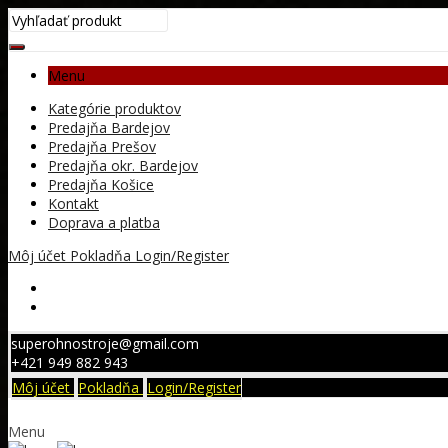
Menu
Kategórie produktov
Predajňa Bardejov
Predajňa Prešov
Predajňa okr. Bardejov
Predajňa Košice
Kontakt
Doprava a platba
Môj účet
Pokladňa
Login/Register
superohnostroje@gmail.com
+421 949 882 943
Môj účet
Pokladňa
Login/Register
Menu