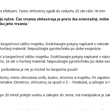
 efektami. Tento ohňostroj vypáli do vzduchu 25 rán ráže 18 mm
ručne. Čas trvania ohňostroja je preto iba orientačný, môže by
ku jeho trvania.
“
a bezpečnosť vášho majetku. Dodržiavajte pokyny napísané v návode 
horľavý materiál. Nepoužívajte pyrotechniku po dobe exspirácie.
sť a bezpečnosť vášho majetku. Dodržiavajte pokyny napísané v návo
o, že ide o horľavý materiál. Nepoužívajte pyrotechniku po dobe exsp
de poškodenia je nie je možné ho bezpečne použiť.
lochu, mimo ohrozenia osôb, budov, stromov a majetku. Pri zapaľova
nimálne 25metrov, ohňostroj sa spustí o 5 – 10sekúnd, a užívajte si 
 po 20 minút polejte vodou a zakopte do zeme, iná manipulácia je za