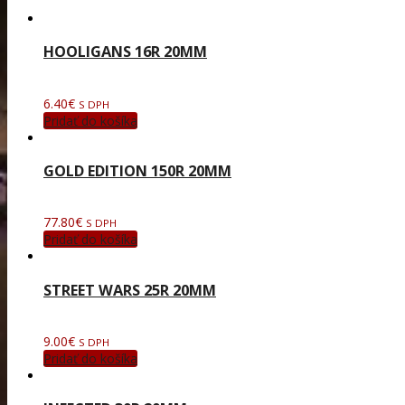
HOOLIGANS 16R 20MM
6.40
€
S DPH
Pridať do košíka
GOLD EDITION 150R 20MM
77.80
€
S DPH
Pridať do košíka
STREET WARS 25R 20MM
9.00
€
S DPH
Pridať do košíka