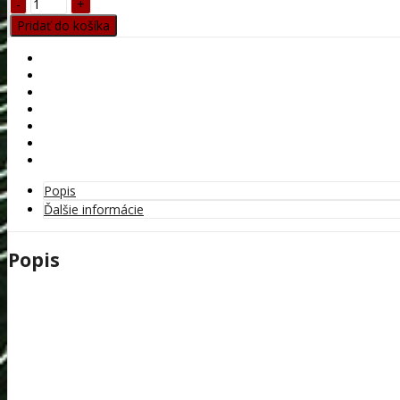
Dragon
25rán
Pridať do košíka
18mm
quantity
Popis
Ďalšie informácie
Popis