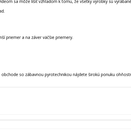
videom sa môže líšiť vzhľadom k tomu, že všetky výrobky sú vyrábané
ad.
ší priemer a na záver väčšie priemery.
m obchode so zábavnou pyrotechnikou nájdete širokú ponuku ohňostro