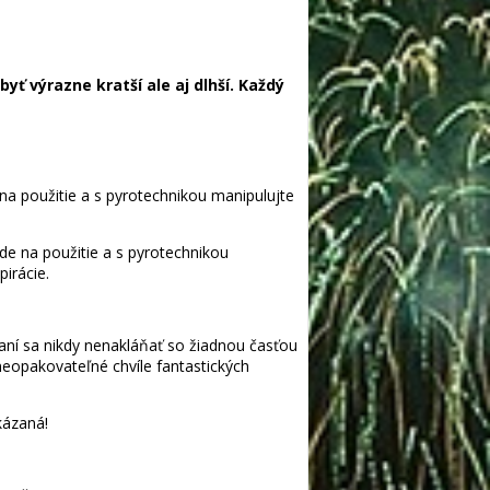
ť výrazne kratší ale aj dlhší. Každý
na použitie a s pyrotechnikou manipulujte
de na použitie a s pyrotechnikou
irácie.
ní sa nikdy nenakláňať so žiadnou časťou
neopakovateľné chvíle fantastických
kázaná!