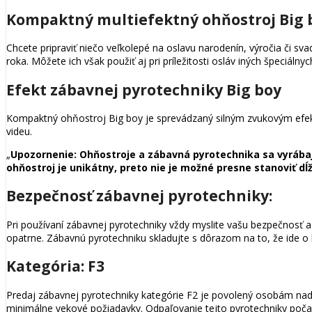
Kompaktný multiefektný ohňostroj Big 
Chcete pripraviť niečo veľkolepé na oslavu narodenín, výročia či 
roka. Môžete ich však použiť aj pri príležitosti osláv iných špeciáln
Efekt zábavnej pyrotechniky Big boy
Kompaktný ohňostroj Big boy je sprevádzaný silným zvukovým efekt
videu.
„
Upozornenie: Ohňostroje a zábavná pyrotechnika sa vyrábajú 
ohňostroj je unikátny, preto nie je možné presne stanoviť dĺž
Bezpečnosť zábavnej pyrotechniky:
Pri používaní zábavnej pyrotechniky vždy myslite vašu bezpečnosť 
opatrne. Zábavnú pyrotechniku skladujte s dôrazom na to, že ide o 
Kategória: F3
Predaj zábavnej pyrotechniky kategórie F2 je povolený osobám nad 
minimálne vekové požiadavky. Odpaľovanie tejto pyrotechniky poča