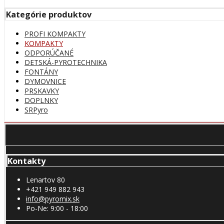
Kategórie produktov
PROFI KOMPAKTY
KOMPAKTY
ODPORÚČANÉ
DETSKÁ-PYROTECHNIKA
FONTÁNY
DYMOVNICE
PRSKAVKY
DOPLNKY
SRPyro
Kontakty
Lenartov 80
+421 949 882 943
info@pyromix.sk
Po-Ne: 9:00 - 18:00