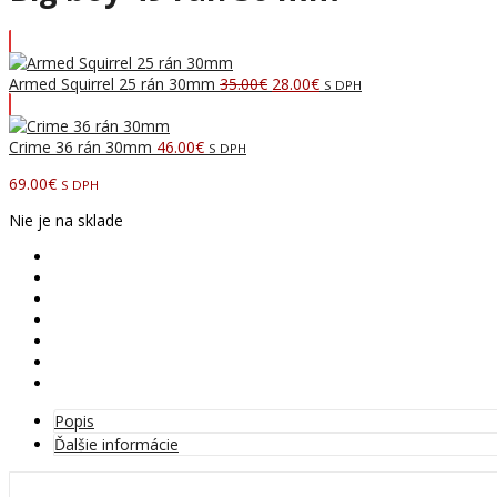
Pôvodná
Aktuálna
Armed Squirrel 25 rán 30mm
35.00
€
28.00
€
S DPH
cena
cena
bola:
je:
35.00€.
28.00€.
Crime 36 rán 30mm
46.00
€
S DPH
69.00
€
S DPH
Nie je na sklade
Popis
Ďalšie informácie