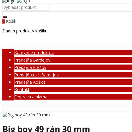
Košík
0
Žiaden produkt v košíku
Kategórie produktov
Predajňa Bardejov
Predajňa Prešov
Predajňa okr. Bardejov
Predajňa Košice
Kontakt
Doprava a platba
Big boy 49 rán 30 mm