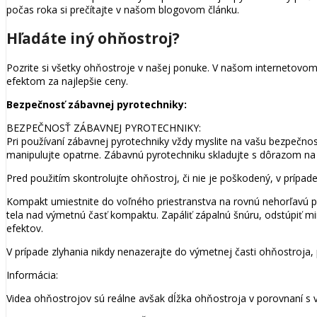
počas roka si prečítajte v našom blogovom článku.
Hľadáte iný ohňostroj?
Pozrite si všetky ohňostroje v našej ponuke. V našom internetovo
efektom za najlepšie ceny.
Bezpečnosť zábavnej pyrotechniky:
BEZPEČNOSŤ ZÁBAVNEJ PYROTECHNIKY:
Pri používaní zábavnej pyrotechniky vždy myslite na vašu bezpečno
manipulujte opatrne. Zábavnú pyrotechniku skladujte s dôrazom na t
Pred použitím skontrolujte ohňostroj, či nie je poškodený, v prípa
Kompakt umiestnite do voľného priestranstva na rovnú nehorľavú p
tela nad výmetnú časť kompaktu. Zapáliť zápalnú šnúru, odstúpiť mi
efektov.
V prípade zlyhania nikdy nenazerajte do výmetnej časti ohňostroja,
Informácia:
Videa ohňostrojov sú reálne avšak dĺžka ohňostroja v porovnaní s 