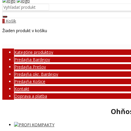
Košík
0
Žiaden produkt v košíku
Kategórie produktov
Predajňa Bardejov
Predajňa Prešov
Predajňa okr. Bardejov
Predajňa Košice
Kontakt
Doprava a platba
Ohňos