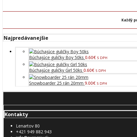
Každý p
Najpredávanejšie
Búchajúce guličky Boy 50ks
0.60
€
S DPH
Búchajúce guličky Girl 50ks
0.60
€
S DPH
Snowboarder 25 rán 20mm
9.00
€
S DPH
Kontakty
Lenartov 80
+421 949 882 943