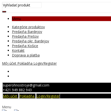
Menu
Kategórie produktov
Predajňa Bardejov
Predajňa Prešov
Predajňa okr. Bardejov
Predajňa Košice
Kontakt
Doprava a platba
Môj účet
Pokladňa
Login/Register
superohnostroje@gmail.com
+421 949 882 943
Môj účet
Pokladňa
Login/Register
Menu